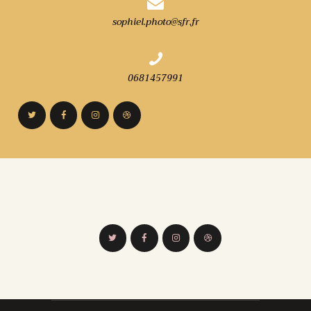
sophiel.photo@sfr.fr
0681457991